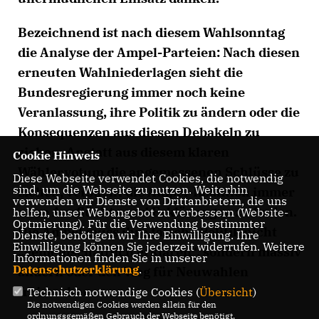
Bezeichnend ist nach diesem Wahlsonntag
die Analyse der Ampel-Parteien: Nach diesen
erneuten Wahlniederlagen sieht die
Bundesregierung immer noch keine
Veranlassung, ihre Politik zu ändern oder die
Konsequenzen aus diesen Debakeln zu
ziehen. Anstatt aus diesem klaren
Cookie Hinweis
Wählervotum die angemessenen Schlüsse zu
Diese Webseite verwendet Cookies, die notwendig
sind, um die Webseite zu nutzen. Weiterhin
ziehen, versucht die Ampel-Koalition immer
verwenden wir Dienste von Drittanbietern, die uns
neue Ausflüchte und Erklärungen zu finden.
helfen, unser Webangebot zu verbessern (Website-
Optmierung). Für die Verwendung bestimmter
Die Ampel muss ihre falsche Politik nicht
Dienste, benötigen wir Ihre Einwilligung. Ihre
Einwilligung können Sie jederzeit widerrufen. Weitere
gemeinschaftlich erklären“, sondern massiv
Informationen finden Sie in unserer
Datenschutzerklärung
.
ändern oder den Weg für Neuwahlen
freimachen.
Technisch notwendige Cookies (
Übersicht
)
Die notwendigen Cookies werden allein für den
ordnungsgemäßen Gebrauch der Webseite benötigt.