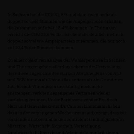
In Sachsen hat die CDU 31,9 % und damit weit mehr als
doppelt so viele Stimmen wie die Ampelparteien erhalten,
die zusammen auf etwa 13,4 % kommen. In Thüringen
erreicht die CDU 23,6 %. Das ist ebenfalls deutlich mehr als
doppelt so viel wie Ampelparteien zusammen, die nur noch
auf 10,4 % der Stimmen kommen.
Zu einer objektiven Analyse der Wahlergebnisse in Sachsen
und Thüringen gehört allerdings ebenso die Feststellung,
dass diese angesichts des starken Abschneidens von AfD
und BSW für uns als Union alles andere als ein Grund zum
Jubeln sind. Wir müssen uns künftig noch mehr
anstrengen, verloren gegangenes Vertrauen wieder
zurückzugewinnen. Unser Parteivorsitzender Friedrich
Merz und Generalsekretär Dr. Carsten Linnemann haben
dazu in der vergangenen Woche erneut aufgezeigt, dass wir
verstanden haben und in den zentralen Handlungsfeldern
Migration, Wirtschaft, Sicherheit, Verteidigung,
Landwirtschaft, Energie und Arbeit nicht nur kritisieren,