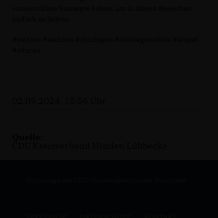
sondern klare Konzepte haben, um in diesen Bereichen
endlich zu liefern.
#wahlen #sachsen #thüringen #landtagswahlen #ampel
#cducsu
02.09.2024, 15:56 Uhr
Quelle:
CDU Kreisverband Minden Lübbecke
Homepage des CDU Gemeindeverbandes Stemwede
IMPRESSUM
DATENSCHUTZ
KONTAKT